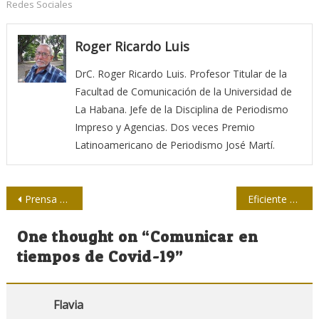
Redes Sociales
Roger Ricardo Luis
DrC. Roger Ricardo Luis. Profesor Titular de la
Facultad de Comunicación de la Universidad de
La Habana. Jefe de la Disciplina de Periodismo
Impreso y Agencias. Dos veces Premio
Latinoamericano de Periodismo José Martí.
Navegación
Prensa vs COVID-19: informar, y hacerlo bien
Eficiente y oportuna labor de los medios de prensa
de
One thought on “
Comunicar en
entradas
tiempos de Covid-19
”
Flavia