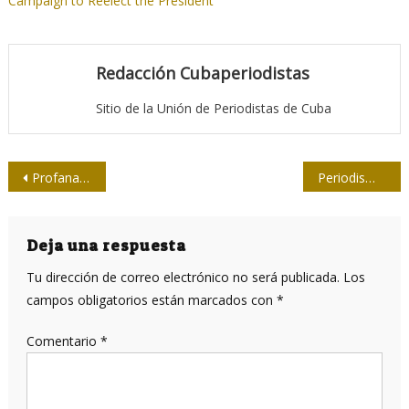
Campaign to Reelect the President
Redacción Cubaperiodistas
Sitio de la Unión de Periodistas de Cuba
Navegación
Profanación y desagravio a José Martí
Periodismo en tiempos de cobertura
de
entradas
Deja una respuesta
Tu dirección de correo electrónico no será publicada.
Los
campos obligatorios están marcados con
*
Comentario
*