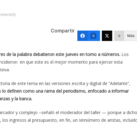
ment(0)
Compartir
Más
0
s de la palabra debatieron este jueves en torno a números.
Los
incidieron en que este es el mejor momento para ejercer esta
isiva.
toria de este tema en las versiones escrita y digital de “Adelante”,
 lo definen como una rama del periodismo, enfocado a informar
nzas y la banca.
rcador y complejo –señaló el moderador del taller — porque a dich
los ingresos al presupuesto, en fin, un sinnúmero de aristas, incluid