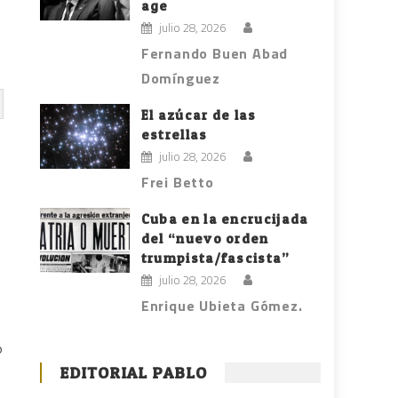
age
julio 28, 2026
Fernando Buen Abad
Domínguez
El azúcar de las
estrellas
julio 28, 2026
Frei Betto
Cuba en la encrucijada
del “nuevo orden
trumpista/fascista”
julio 28, 2026
Enrique Ubieta Gómez.
o
o
EDITORIAL PABLO