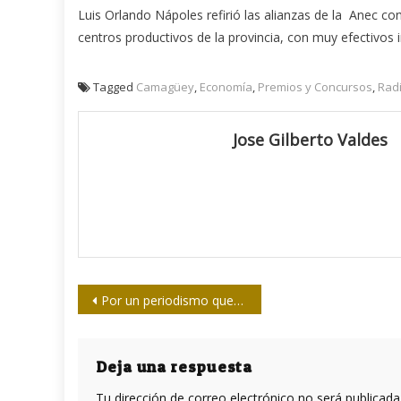
Luis Orlando Nápoles refirió las alianzas de la Anec con 
centros productivos de la provincia, con muy efectivos 
Tagged
Camagüey
,
Economía
,
Premios y Concursos
,
Rad
Jose Gilberto Valdes
Navegación
Por un periodismo que dignifica
de
entradas
Deja una respuesta
Tu dirección de correo electrónico no será publicada