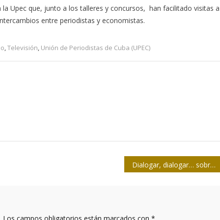
la Upec que, junto a los talleres y concursos, han facilitado visitas a
intercambios entre periodistas y economistas.
io
,
Televisión
,
Unión de Periodistas de Cuba (UPEC)
Dialogar, dialogar… sobre el dirigente como servidor público: entre el ser y el deber ser
.
Los campos obligatorios están marcados con
*