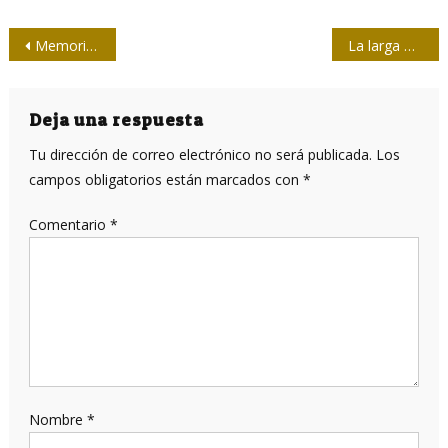
Navegación
Memorias, voces, palabras… de los sobrevivientes
La larga marcha de Huawei
de
entradas
Deja una respuesta
Tu dirección de correo electrónico no será publicada.
Los
campos obligatorios están marcados con
*
Comentario
*
Nombre
*