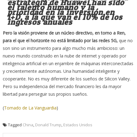
estrategia de Huawei han sido
el talento humano y la
prioridad en la inversión en
I+D, a la que van el 10% de los
ingresos anuales
Pero la visión proviene de un núcleo directivo, en torno a Ren,
para el que el horizonte no está limitado por las redes 5G,
que no
son sino un instrumento para algo mucho más ambicioso: un
nuevo mundo construido en la nube de internet y operado por
inteligencia artificial en un enjambre de máquinas inter­conectadas
y crecientemente autónomas. Una humanidad inteligente y
cooperante. No es muy diferente de los ­sueños de Silicon Valley.
Pero su independencia del mercado financiero les da mayor
libertad para perseguir sus propios sueños.
(
Tomado de La Vanguardia
)
Tagged
China
,
Donald Trump
,
Estados Unidos