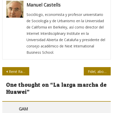
Manuel Castells
Sociólogo, economista y profesor universitario
de Sociología y de Urbanismo en la Universidad
de California en Berkeley, así como director del
Internet Interdisciplinary Institute en la
Universidad Abierta de Cataluña y presidente del
consejo académico de Next International
Business School.
Navegación
René Ramírez intercambió con estudiantes y periodistas cubanos
Fidel, abogado del mundo
de
One thought on “
La larga marcha de
entradas
Huawei
”
GAM