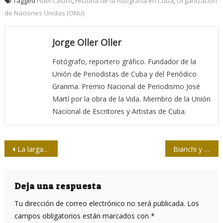
Tagged
Fidel Castro
,
Historia de la fotografía en Cuba
,
Organización
de Naciones Unidas (ONU)
Jorge Oller Oller
Fotógrafo, reportero gráfico. Fundador de la
Unión de Periodistas de Cuba y del Periódico
Granma. Premio Nacional de Periodismo José
Martí por la obra de la Vida. Miembro de la Unión
Nacional de Escritores y Artistas de Cuba.
Navegación
La larga marcha de Huawei
Bianchi y Chile en Centro Cultural Loynaz
de
entradas
Deja una respuesta
Tu dirección de correo electrónico no será publicada.
Los
campos obligatorios están marcados con
*