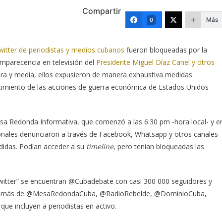
Compartir
Más
0
itter de periodistas y medios cubanos f
ueron bloqueadas por la
omparecencia en televisión del
Presidente Miguel Díaz Canel y otros
ora y media, ellos expusieron de manera exhaustiva medidas
imiento de las acciones de guerra económica de Estados Unidos
esa Redonda Informativa, que comenzó a las 6:30 pm -hora local- y e
onales denunciaron a través de Facebook, Whatsapp y otros canales
ndidas. Podían acceder a su
timeline
, pero tenían bloqueadas las
 Twitter” se encuentran @Cubadebate con casi 300 000 seguidores y
 además de @MesaRedondaCuba, @RadioRebelde, @DominioCuba,
ue incluyen a periodistas en activo.