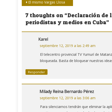
Navegación
El mismo Vargas Llosa
de
7 thoughts on “
Declaración de 
entradas
periodistas y medios en Cuba
”
Karel
septiembre 12, 2019 a las 2:49 am
El telecentro provincial TV Yumurí de Matan
bloqueada. Basta de bloquear nuestras ideas!
Responder
Milady Reina Bernardo Pérez
septiembre 12, 2019 a las 3:06 am
Para silenciarnos tendrán que eliminar la a