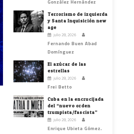
González Hernández
Terrorismo de izquierda
y Santa Inquisición new
age
julio 28, 2026
Fernando Buen Abad
Domínguez
El azúcar de las
estrellas
julio 28, 2026
Frei Betto
Cuba en la encrucijada
del “nuevo orden
trumpista/fascista”
julio 28, 2026
Enrique Ubieta Gómez.