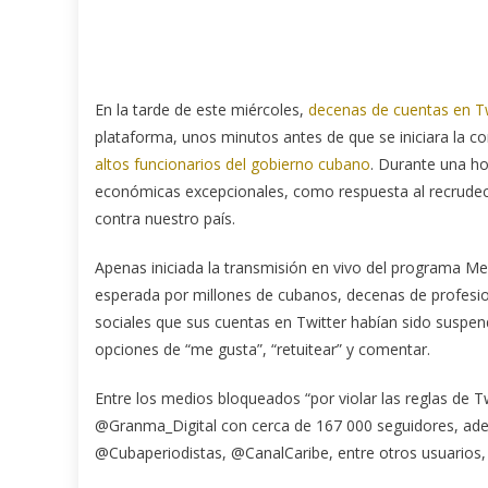
En la tarde de este miércoles,
decenas de cuentas en Tw
plataforma, unos minutos antes de que se iniciara la c
altos funcionarios del gobierno cubano
. Durante una h
económicas excepcionales, como respuesta al recrudec
contra nuestro país.
Apenas iniciada la transmisión en vivo del programa M
esperada por millones de cubanos, decenas de profesi
sociales que sus cuentas en Twitter habían sido suspe
opciones de “me gusta”, “retuitear” y comentar.
Entre los medios bloqueados “por violar las reglas de
@Granma_Digital con cerca de 167 000 seguidores,
@Cubaperiodistas, @CanalCaribe, entre otros usuarios, q