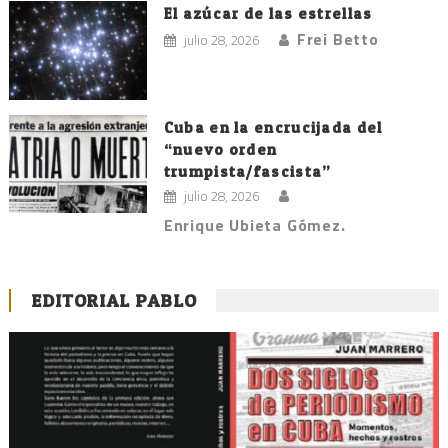
El azúcar de las estrellas
Frei Betto
julio 28, 2026
Cuba en la encrucijada del
“nuevo orden
trumpista/fascista”
julio 28, 2026
Enrique Ubieta Gómez.
EDITORIAL PABLO