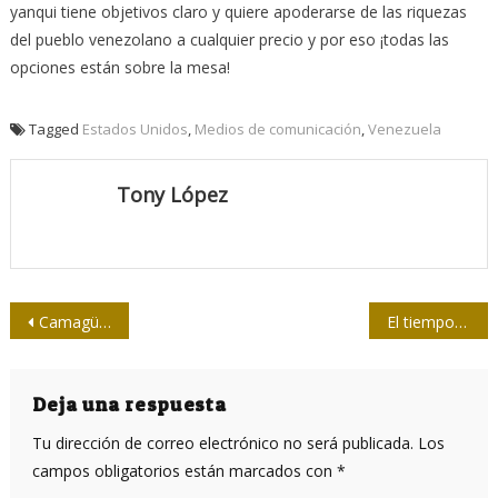
yanqui tiene objetivos claro y quiere apoderarse de las riquezas
del pueblo venezolano a cualquier precio y por eso ¡todas las
opciones están sobre la mesa!
Tagged
Estados Unidos
,
Medios de comunicación
,
Venezuela
Tony López
Navegación
Camagüey en “60 segundos”
El tiempo de la vergüenza
de
entradas
Deja una respuesta
Tu dirección de correo electrónico no será publicada.
Los
campos obligatorios están marcados con
*