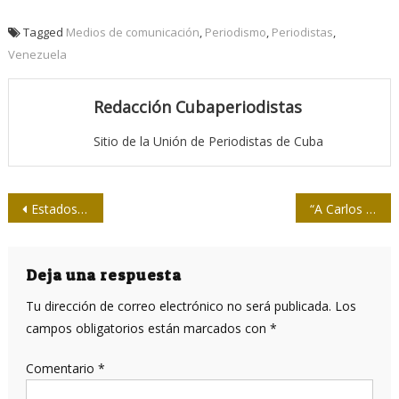
Tagged
Medios de comunicación
,
Periodismo
,
Periodistas
,
Venezuela
Redacción Cubaperiodistas
Sitio de la Unión de Periodistas de Cuba
Navegación
Estados Unidos vs Venezuela: Todas las opciones están sobre la mesa
“A Carlos Bastidas lo asesinaron porque era latinoamericano”
de
entradas
Deja una respuesta
Tu dirección de correo electrónico no será publicada.
Los
campos obligatorios están marcados con
*
Comentario
*