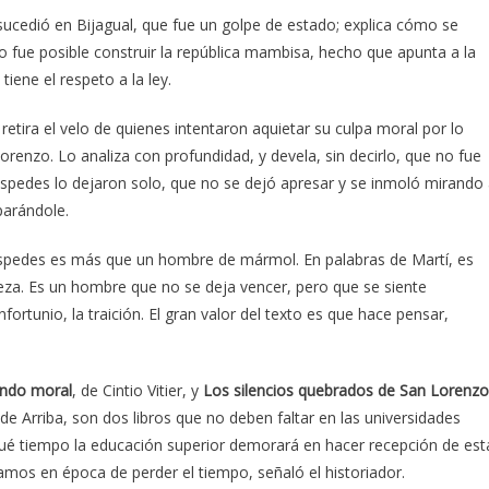
sucedió en Bijagual, que fue un golpe de estado; explica cómo se
no fue posible construir la república mambisa, hecho que apunta a la
tiene el respeto a la ley.
 retira el velo de quienes intentaron aquietar su culpa moral por lo
orenzo. Lo analiza con profundidad, y devela, sin decirlo, que no fue
éspedes lo dejaron solo, que no se dejó apresar y se inmoló mirando
parándole.
Céspedes es más que un hombre de mármol. En palabras de Martí, es
eza. Es un hombre que no se deja vencer, pero que se siente
nfortunio, la traición. El gran valor del texto es que hace pensar,
undo moral
, de Cintio Vitier, y
Los silencios quebrados de San Lorenzo
de Arriba, son dos libros que no deben faltar en las universidades
ué tiempo la educación superior demorará en hacer recepción de est
amos en época de perder el tiempo, señaló el historiador.