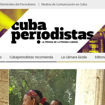
Efemérides del Periodismo
Medios de Comunicación en Cuba
s
Cubaperiodistas recomienda
La cámara lúcida
Editori