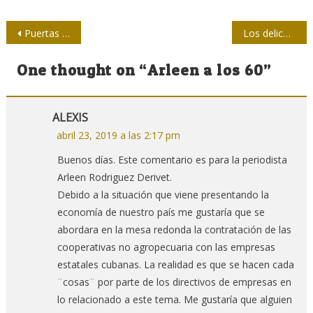
Navegación
Puertas abiertas por el futuro y presente del periodismo
Los delicados hilos del traspaso
de
One thought on “
Arleen a los 60
”
entradas
ALEXIS
abril 23, 2019 a las 2:17 pm
Buenos días. Este comentario es para la periodista
Arleen Rodriguez Derivet.
Debido a la situación que viene presentando la
economía de nuestro país me gustaría que se
abordara en la mesa redonda la contratación de las
cooperativas no agropecuaria con las empresas
estatales cubanas. La realidad es que se hacen cada
¨cosas¨ por parte de los directivos de empresas en
lo relacionado a este tema. Me gustaría que alguien