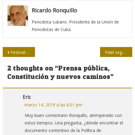
Ricardo Ronquillo
Periodista cubano. Presidente de la Unión de
Periodistas de Cuba.
Navegación
Festival Prensa pública, prensa del pueblo, este miércoles en La Habana
Fidel según Ignacio Ramonet
de
2 thoughts on “
Prensa pública,
entradas
Constitución y nuevos caminos
”
Eric
marzo 14, 2019 a las 6:01 pm
Muy buen comentario Ronquillo, atemperado con
estos tiempos. Una pregunta, ¿dónde encontrar el
documento contentivo de la Política de