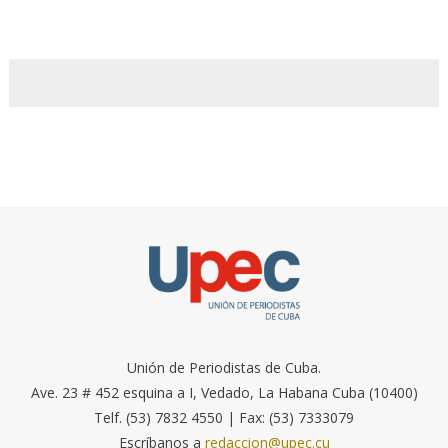
Unión de Periodistas de Cuba.
Ave. 23 # 452 esquina a I, Vedado, La Habana Cuba (10400)
Telf. (53) 7832 4550 | Fax: (53) 7333079
Escríbanos a
redaccion@upec.cu