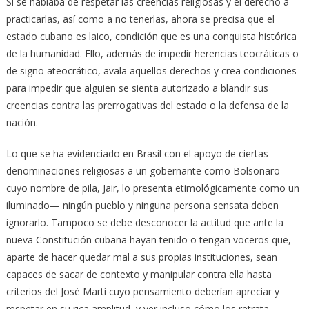
Si se hablaba de respetar las creencias religiosas y el derecho a
practicarlas, así como a no tenerlas, ahora se precisa que el
estado cubano es laico, condición que es una conquista histórica
de la humanidad. Ello, además de impedir herencias teocráticas o
de signo ateocrático, avala aquellos derechos y crea condiciones
para impedir que alguien se sienta autorizado a blandir sus
creencias contra las prerrogativas del estado o la defensa de la
nación.
Lo que se ha evidenciado en Brasil con el apoyo de ciertas
denominaciones religiosas a un gobernante como Bolsonaro —
cuyo nombre de pila, Jair, lo presenta etimológicamente como un
iluminado— ningún pueblo y ninguna persona sensata deben
ignorarlo. Tampoco se debe desconocer la actitud que ante la
nueva Constitución cubana hayan tenido o tengan voceros que,
aparte de hacer quedar mal a sus propias instituciones, sean
capaces de sacar de contexto y manipular contra ella hasta
criterios del José Martí cuyo pensamiento deberían apreciar y
respetar en su rica amplitud, y ver incluso cómo los retrata.