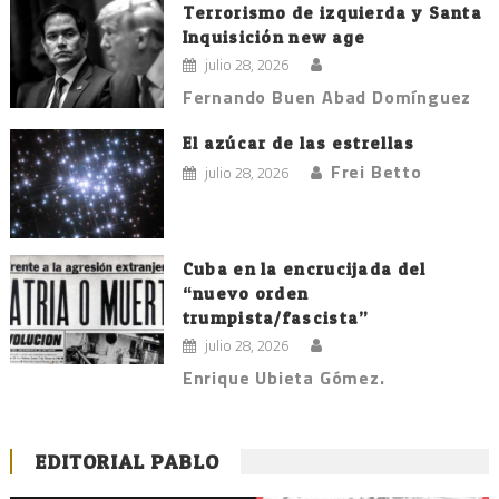
Terrorismo de izquierda y Santa
Inquisición new age
julio 28, 2026
Fernando Buen Abad Domínguez
El azúcar de las estrellas
Frei Betto
julio 28, 2026
Cuba en la encrucijada del
“nuevo orden
trumpista/fascista”
julio 28, 2026
Enrique Ubieta Gómez.
EDITORIAL PABLO