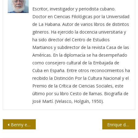
Escritor, investigador y periodista cubano.
Doctor en Ciencias Filológicas por la Universidad
de La Habana. Autor de varios libros de distintos
géneros. Ha ejercido la docencia universitaria y
ha sido director del Centro de Estudios
Martianos y subdirector de la revista Casa de las
Américas. En la diplomacia se ha desempeñado
como consejero cultural de la Embajada de
Cuba en España. Entre otros reconocimientos ha
recibido la Distinción Por la Cultura Nacional y el
Premio de la Crítica de Ciencias Sociales, este
último por su libro Cesto de llamas. Biografía de
José Martí. (Velasco, Holguín, 1950).
Navegación
Benny en Papel y Tinta
Enrique de la Osa a sus 110 años
de