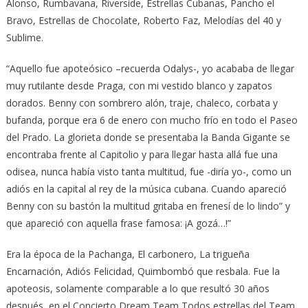
Alonso, Rumbavana, Riverside, Estrellas Cubanas, Pancho el
Bravo, Estrellas de Chocolate, Roberto Faz, Melodías del 40 y
Sublime.
“Aquello fue apoteósico –recuerda Odalys-, yo acababa de llegar
muy rutilante desde Praga, con mi vestido blanco y zapatos
dorados. Benny con sombrero alón, traje, chaleco, corbata y
bufanda, porque era 6 de enero con mucho frío en todo el Paseo
del Prado. La glorieta donde se presentaba la Banda Gigante se
encontraba frente al Capitolio y para llegar hasta allá fue una
odisea, nunca había visto tanta multitud, fue -diría yo-, como un
adiós en la capital al rey de la música cubana. Cuando apareció
Benny con su bastón la multitud gritaba en frenesí de lo lindo” y
que apareció con aquella frase famosa: ¡A gozá…!”
Era la época de la Pachanga, El carbonero, La trigueña
Encarnación, Adiós Felicidad, Quimbombó que resbala. Fue la
apoteosis, solamente comparable a lo que resultó 30 años
después, en el Concierto Dream Team Todos estrellas del Team