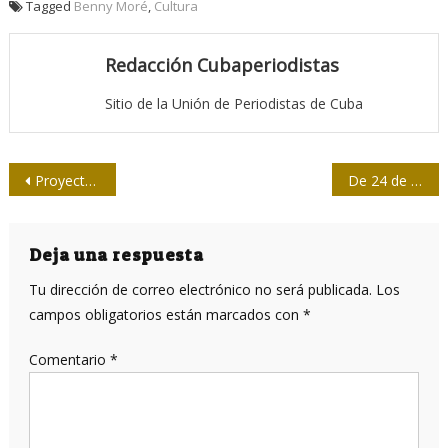
Tagged
Benny Moré
,
Cultura
Redacción Cubaperiodistas
Sitio de la Unión de Periodistas de Cuba
Navegación
Proyecto cultural Nuestra historia en la Revolución
De 24 de febrero en 24 de febrero
de
entradas
Deja una respuesta
Tu dirección de correo electrónico no será publicada.
Los
campos obligatorios están marcados con
*
Comentario
*