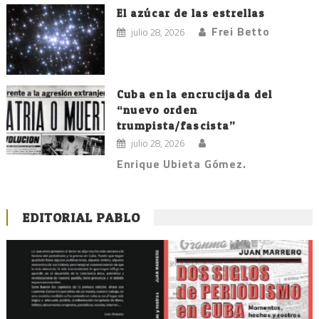
El azúcar de las estrellas
Frei Betto
julio 28, 2026
Cuba en la encrucijada del
“nuevo orden
trumpista/fascista”
julio 28, 2026
Enrique Ubieta Gómez.
EDITORIAL PABLO