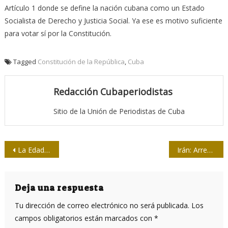
Artículo 1 donde se define la nación cubana como un Estado
Socialista de Derecho y Justicia Social. Ya ese es motivo suficiente
para votar sí por la Constitución.
Tagged
Constitución de la República
,
Cuba
Redacción Cubaperiodistas
Sitio de la Unión de Periodistas de Cuba
Navegación
La Edad de Oro y la heroica lucha del pueblo vietnamita: lecciones para hoy
Irán: Arrestan ilegalmente a presentadora de Press TV en EE.UU.
de
entradas
Deja una respuesta
Tu dirección de correo electrónico no será publicada.
Los
campos obligatorios están marcados con
*