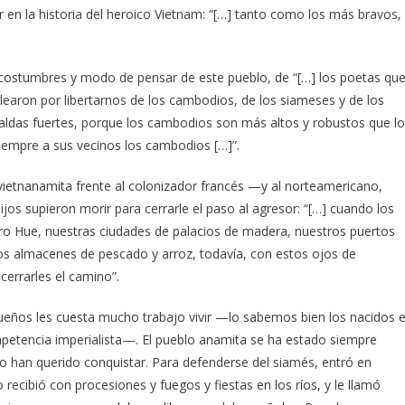
r en la historia del heroico Vietnam: “[…] tanto como los más bravos,
costumbres y modo de pensar de este pueblo, de “[…] los poetas qu
learon por libertarnos de los cambodios, de los siameses y de los
paldas fuertes, porque los cambodios son más altos y robustos que l
iempre a sus vecinos los cambodios […]”.
 vietnanamita frente al colonizador francés —y al norteamericano,
s supieron morir para cerrarle el paso al agresor: “[…] cuando los
tro Hue, nuestras ciudades de palacios de madera, nuestros puertos
os almacenes de pescado y arroz, todavía, con estos ojos de
cerrarles el camino”.
ueños les cuesta mucho trabajo vivir —lo sabemos bien los nacidos 
 apetencia imperialista—. El pueblo anamita se ha estado siempre
 lo han querido conquistar. Para defenderse del siamés, entró en
recibió con procesiones y fuegos y fiestas en los ríos, y le llamó