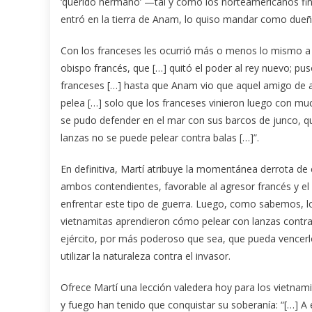
‘querido hermano’ —tal y como los norteamericanos fi
entró en la tierra de Anam, lo quiso mandar como dueño
Con los franceses les ocurrió más o menos lo mismo a 
obispo francés, que […] quitó el poder al rey nuevo; p
franceses […] hasta que Anam vio que aquel amigo de af
pelea […] solo que los franceses vinieron luego con m
se pudo defender en el mar con sus barcos de junco, q
lanzas no se puede pelear contra balas […]”.
En definitiva, Martí atribuye la momentánea derrota de
ambos contendientes, favorable al agresor francés y 
enfrentar este tipo de guerra. Luego, como sabemos, lo
vietnamitas aprendieron cómo pelear con lanzas contra
ejército, por más poderoso que sea, que pueda vencerlo
utilizar la naturaleza contra el invasor.
Ofrece Martí una lección valedera hoy para los vietnam
y fuego han tenido que conquistar su soberanía: “[…] A