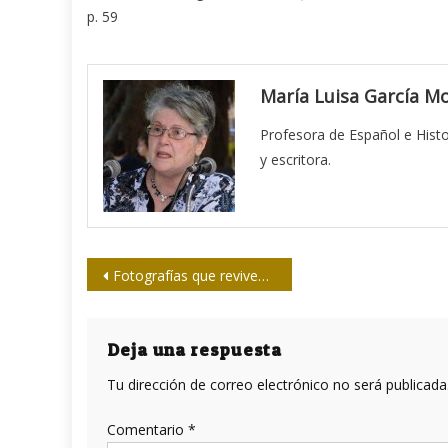
p. 59
María Luisa García M
Profesora de Español e Histor
y escritora.
Navegación
Fotografías que reviven La Habana del siglo XIX
de
entradas
Deja una respuesta
Tu dirección de correo electrónico no será publicada
Comentario
*