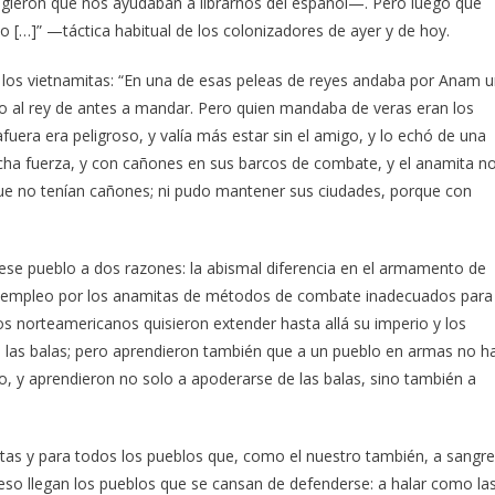
ngieron que nos ayudaban a librarnos del español—. Pero luego que
 […]” —táctica habitual de los colonizadores de ayer y de hoy.
los vietnamitas: “En una de esas peleas de reyes andaba por Anam 
uso al rey de antes a mandar. Pero quien mandaba de veras eran los
uera era peligroso, y valía más estar sin el amigo, y lo echó de una
ucha fuerza, y con cañones en sus barcos de combate, y el anamita n
ue no tenían cañones; ni pudo mantener sus ciudades, porque con
 ese pueblo a dos razones: la abismal diferencia en el armamento de
el empleo por los anamitas de métodos de combate inadecuados para
s norteamericanos quisieron extender hasta allá su imperio y los
 las balas; pero aprendieron también que a un pueblo en armas no h
, y aprendieron no solo a apoderarse de las balas, sino también a
itas y para todos los pueblos que, como el nuestro también, a sangre
 eso llegan los pueblos que se cansan de defenderse: a halar como la