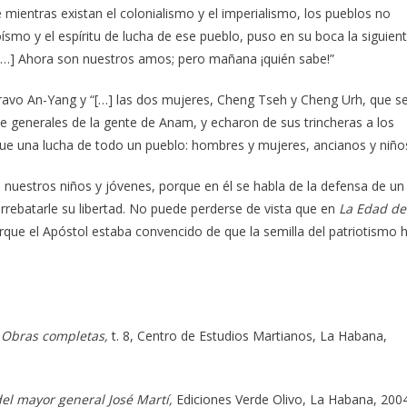
 mientras existan el colonialismo y el imperialismo, los pueblos no
ísmo y el espíritu de lucha de ese pueblo, puso en su boca la siguien
 “[…] Ahora son nuestros amos; pero mañana ¡quién sabe!”
bravo An-Yang y “[…] las dos mujeres, Cheng Tseh y Cheng Urh, que s
de generales de la gente de Anam, y echaron de sus trincheras a los
fue una lucha de todo un pueblo: hombres y mujeres, ancianos y niño
nuestros niños y jóvenes, porque en él se habla de la defensa de un
rebatarle su libertad. No puede perderse de vista que en
La Edad de
rque el Apóstol estaba convencido de que la semilla del patriotismo 
n
Obras completas,
t. 8, Centro de Estudios Martianos, La Habana,
el mayor general José Martí,
Ediciones Verde Olivo, La Habana, 200