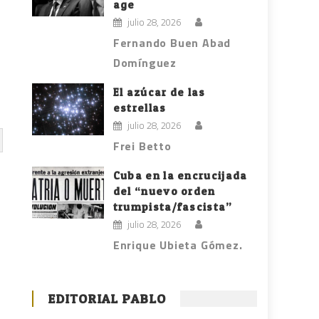
age
julio 28, 2026
Fernando Buen Abad
Domínguez
El azúcar de las
estrellas
julio 28, 2026
Frei Betto
Cuba en la encrucijada
del “nuevo orden
trumpista/fascista”
julio 28, 2026
Enrique Ubieta Gómez.
EDITORIAL PABLO