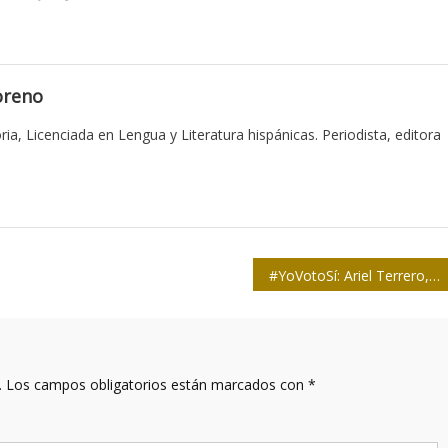
oreno
ia, Licenciada en Lengua y Literatura hispánicas. Periodista, editora
#YoVotoSí: Ariel Terrero, vicepresidente de la Unión de Periodistas de Cuba (Vídeo)
.
Los campos obligatorios están marcados con
*