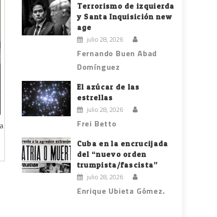
Terrorismo de izquierda
y Santa Inquisición new
age
julio 28, 2026
Fernando Buen Abad
Domínguez
El azúcar de las
estrellas
julio 28, 2026
Frei Betto
ca
Cuba en la encrucijada
del “nuevo orden
trumpista/fascista”
julio 28, 2026
Enrique Ubieta Gómez.