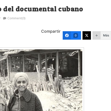
o del documental cubano
s
Comment(0)
Compartir
Más
0