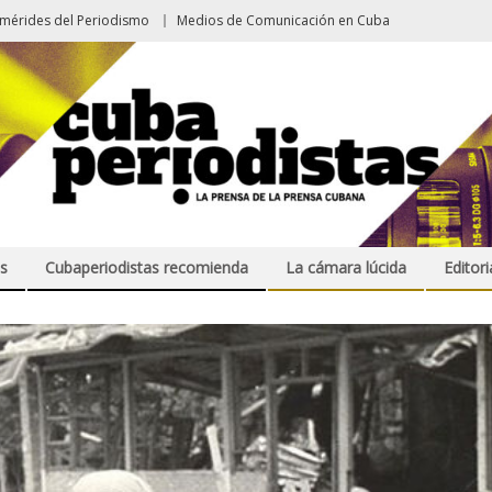
emérides del Periodismo
Medios de Comunicación en Cuba
s
Cubaperiodistas recomienda
La cámara lúcida
Editori