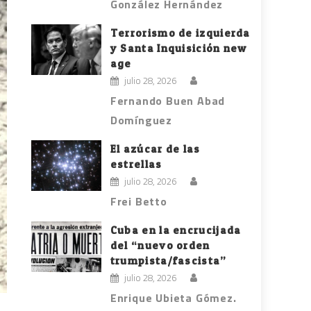
González Hernández
Terrorismo de izquierda
y Santa Inquisición new
age
julio 28, 2026
Fernando Buen Abad
Domínguez
El azúcar de las
estrellas
julio 28, 2026
Frei Betto
Cuba en la encrucijada
del “nuevo orden
trumpista/fascista”
julio 28, 2026
Enrique Ubieta Gómez.