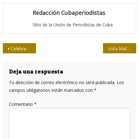
Redacción Cubaperiodistas
Sitio de la Unión de Periodistas de Cuba
Navegación
Celebran primer encuentro de delegados al X Congreso de la UPEC
Lista Matanzas para el Zonal Occidental de softbol de la prensa
de
entradas
Deja una respuesta
Tu dirección de correo electrónico no será publicada.
Los
campos obligatorios están marcados con
*
Comentario
*