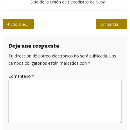
Sitio de la Unión de Periodistas de Cuba
Navegación
Los sueños de Albert
En Santiago, homenaje a los próceres de la Patria
de
entradas
Deja una respuesta
Tu dirección de correo electrónico no será publicada.
Los
campos obligatorios están marcados con
*
Comentario
*