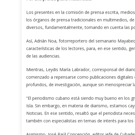
Los presentes en la comisión de prensa escrita, medios d
los órganos de prensa tradicionales en multimedios, d
diversos, fundamentalmente, tomando en cuenta las pos
Así, Adrián Noa, fotorreportero del semanario Mayabequ
características de los lectores, para, en ese sentido, 
de las audiencias.
Mientras, Leydis María Labrador, corresponsal del diar
comenzado a repensarse como publicaciones digitales q
profundos, de investigación, aunque sin menospreciar l
“El periodismo cubano está siendo muy bueno en los 
Isla. Sin embargo, en materia de diarismo, estamos caye
Noticias. En ese sentido, resaltó que el periodista nec
también con especialistas en temas de interés para los
Asimismo, José Raúl Concepción, editor jefe de Cubadeba