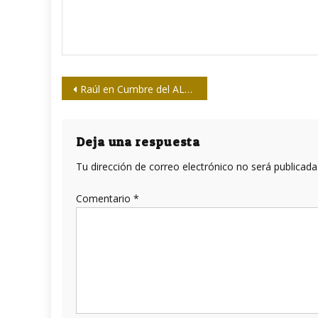
Navegación
Raúl en Cumbre del ALBA-TCP : Nuestros pueblos no tienen porvenir sin la unidad y la integración
de
entradas
Deja una respuesta
Tu dirección de correo electrónico no será publicada
Comentario
*