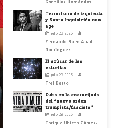
González Hernández
Terrorismo de izquierda
y Santa Inquisición new
age
julio 28, 2026
Fernando Buen Abad
Domínguez
El azúcar de las
estrellas
julio 28, 2026
Frei Betto
Cuba en la encrucijada
del “nuevo orden
trumpista/fascista”
julio 28, 2026
Enrique Ubieta Gómez.