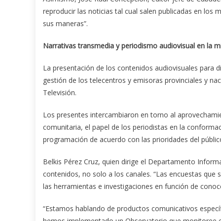
reproducir las noticias tal cual salen publicadas en lo
sus maneras”.
Narrativas transmedia y periodismo audiovisual en la mi
La presentación de los contenidos audiovisuales para di
gestión de los telecentros y emisoras provinciales y na
Televisión.
Los presentes intercambiaron en torno al aprovechamient
comunitaria, el papel de los periodistas en la conformaci
programación de acuerdo con las prioridades del público
Belkis Pérez Cruz, quien dirige el Departamento Informat
contenidos, no solo a los canales. “Las encuestas que 
las herramientas e investigaciones en función de conoce
“Estamos hablando de productos comunicativos específi
hemos implementado un Observatorio que monitoree el t