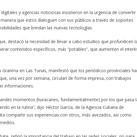
igitales y agencias noticiosas insistieron en la urgencia de convertir
e manera que estos dialoguen con sus públicos a través de soportes
ibilidades que brindan las nuevas tecnologías.
e, destacó la necesidad de llevar a cabo estudios que profundicen l
generar contenidos específicos, más “potables”, que aumenten el interé
io Granma en Las Tunas, manifestó que los periódicos provinciales h
ue, una vez por semana, circulan de forma impresa, con trabajos
as informaciones.
grandes momentos (huracanes, fundamentalmente) por los que pasa l
ndo en la rutina”, dijo Héctor García, de la Agencia Cubana de
esita compartir sus experiencias con otros, más avezados, así como
 medios.
te, refirió la importancia del trabajo en las redes sociales, no para