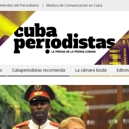
emérides del Periodismo
Medios de Comunicación en Cuba
s
Cubaperiodistas recomienda
La cámara lúcida
Editori