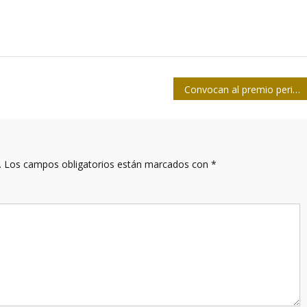
Convocan al premio periodístico Primero de Mayo
.
Los campos obligatorios están marcados con
*