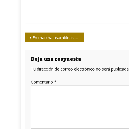
Navegación
En marcha asambleas provinciales del X Congreso Upec
de
entradas
Deja una respuesta
Tu dirección de correo electrónico no será publicada
Comentario
*