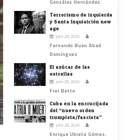
González Hernández
Terrorismo de izquierda
y Santa Inquisición new
age
julio 28, 2026
Fernando Buen Abad
Domínguez
El azúcar de las
estrellas
julio 28, 2026
Frei Betto
Cuba en la encrucijada
del “nuevo orden
trumpista/fascista”
julio 28, 2026
Enrique Ubieta Gómez.