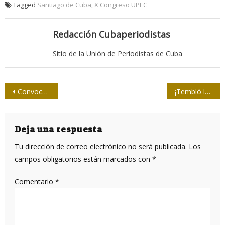
Tagged
Santiago de Cuba
,
X Congreso UPEC
Redacción Cubaperiodistas
Sitio de la Unión de Periodistas de Cuba
Navegación
Convocan al premio periodístico Primero de Mayo
¡Tembló la tierra en Occidente!
de
entradas
Deja una respuesta
Tu dirección de correo electrónico no será publicada.
Los
campos obligatorios están marcados con
*
Comentario
*