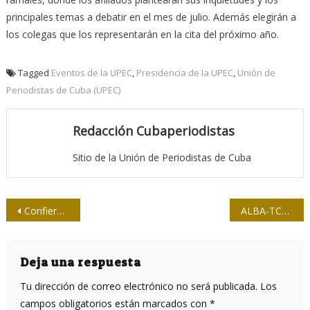
principales temas a debatir en el mes de julio. Además elegirán a
los colegas que los representarán en la cita del próximo año.
Tagged
Eventos de la UPEC
,
Presidencia de la UPEC
,
Unión de
Periodistas de Cuba (UPEC)
Redacción Cubaperiodistas
Sitio de la Unión de Periodistas de Cuba
Navegación
Confiere Salón Juan David premios 2017
ALBA-TCP, el camino es el de la integración
de
entradas
Deja una respuesta
Tu dirección de correo electrónico no será publicada.
Los
campos obligatorios están marcados con
*