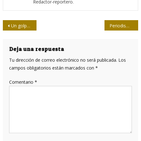
Redactor-reportero.
Navegación
Un golpe de amor para Lorena
Periodismo vivo en una añeja ciudad
de
entradas
Deja una respuesta
Tu dirección de correo electrónico no será publicada.
Los
campos obligatorios están marcados con
*
Comentario
*