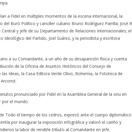
ampa.
n a Fidel en múltiples momentos de la escena internacional, la
el Buró Político y canciller cubano Bruno Rodríguez Parrilla; José R
Central y jefe de su Departamento de Relaciones Internacionales; el
o Ideológico del Partido, Joel Suárez, y la periodista y escritora
ano a su Comandante, a un año de su desaparición física y cuenta
ribución de la Oficina de Asuntos Históricos del Consejo de
e las Ideas, la Casa Editora Verde Olivo, Bohemia, la Fototeca de
 Arconst.
minutos pronunciado por Fidel en la Asamblea General de la onu en
r por el mundo.
 de Todo el tiempo de los cedros, expresó ante el cuerpo diplomático
sentía por inaugurar la exposición infográfica y valoró el cariño y
eron la labor de rendirle tributo al Comandante en Jefe.