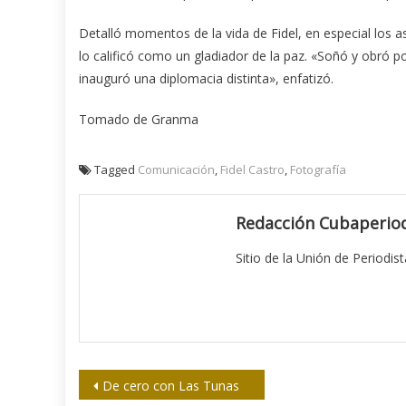
Detalló momentos de la vida de Fidel, en especial los 
lo calificó como un gladiador de la paz. «Soñó y obró 
inauguró una diplomacia distinta», enfatizó.
Tomado de Granma
Tagged
Comunicación
,
Fidel Castro
,
Fotografía
Redacción Cubaperiod
Sitio de la Unión de Periodis
Navegación
De cero con Las Tunas