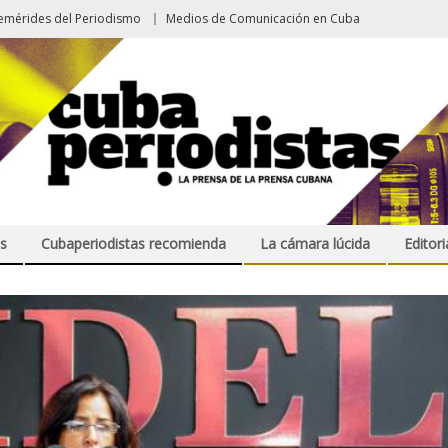
emérides del Periodismo
Medios de Comunicación en Cuba
s
Cubaperiodistas recomienda
La cámara lúcida
Editori