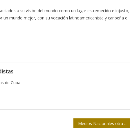
asociados a su visión del mundo como un lugar estremecido e injusto,
por un mundo mejor, con su vocación latinoamericanista y caribeña e
istas
tas de Cuba
Medios Nacionales otra vez primer lugar en softbol de la prensa