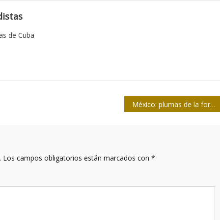
istas
tas de Cuba
México: plumas de la fortuna con publicidad gubernamental
.
Los campos obligatorios están marcados con
*