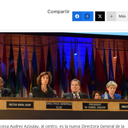
Compartir
Más
0
ncesa Audrey Azoulay, al centro, es la nueva Directora General de la