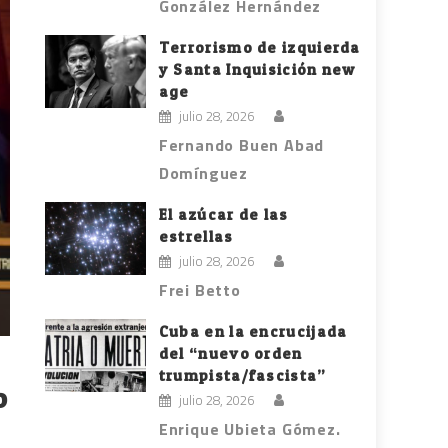
González Hernández
Terrorismo de izquierda
y Santa Inquisición new
age
julio 28, 2026
Fernando Buen Abad
Domínguez
El azúcar de las
estrellas
julio 28, 2026
Frei Betto
Cuba en la encrucijada
del “nuevo orden
trumpista/fascista”
o
julio 28, 2026
Enrique Ubieta Gómez.