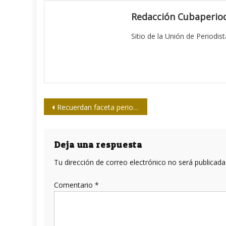
Redacción Cubaperiod
Sitio de la Unión de Periodis
Navegación
Recuerdan faceta periodística de Fidel
de
entradas
Deja una respuesta
Tu dirección de correo electrónico no será publicada
Comentario
*