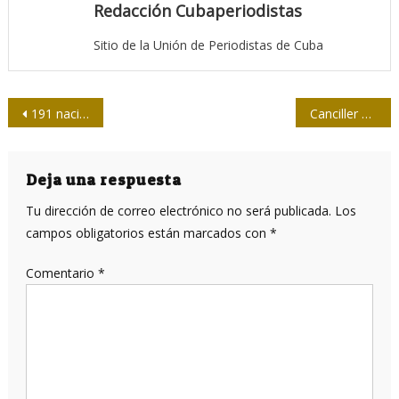
Redacción Cubaperiodistas
Sitio de la Unión de Periodistas de Cuba
Navegación
191 naciones votan en la ONU contra el bloqueo a Cuba
Canciller cubano ante la prensa en EE.UU: retroceso en las relaciones se ha agravado
de
entradas
Deja una respuesta
Tu dirección de correo electrónico no será publicada.
Los
campos obligatorios están marcados con
*
Comentario
*