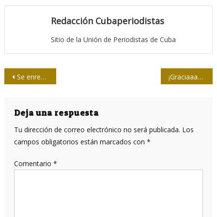
Redacción Cubaperiodistas
Sitio de la Unión de Periodistas de Cuba
Navegación
Se enreda la bola blanda
¡Graciaaaaas… Félix!
de
entradas
Deja una respuesta
Tu dirección de correo electrónico no será publicada.
Los
campos obligatorios están marcados con
*
Comentario
*