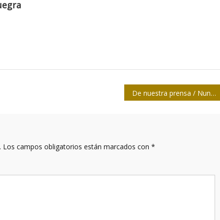
uegra
De nuestra prensa / Nunca es tarde para ser mejor persona
.
Los campos obligatorios están marcados con
*