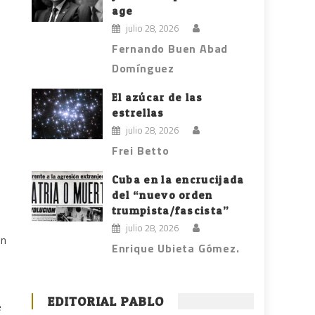
age
julio 28, 2026
Fernando Buen Abad
Domínguez
El azúcar de las
estrellas
julio 28, 2026
Frei Betto
Cuba en la encrucijada
del “nuevo orden
trumpista/fascista”
julio 28, 2026
en
Enrique Ubieta Gómez.
EDITORIAL PABLO
e