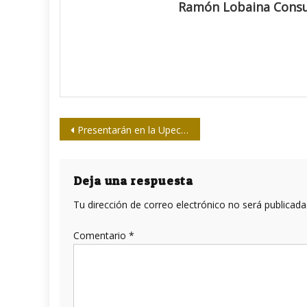
Ramón Lobaina Cons
Navegación
Presentarán en la Upec, el 24 próximo, La crónica inconclusa de Félix Elmusa
de
entradas
Deja una respuesta
Tu dirección de correo electrónico no será publicada
Comentario
*