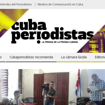
emérides del Periodismo
Medios de Comunicación en Cuba
s
Cubaperiodistas recomienda
La cámara lúcida
Editori