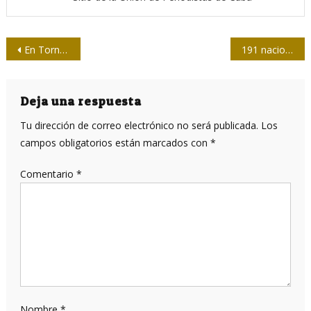
Navegación
En Torneo de Softbol de la Prensa habrá derby de jonrones
191 naciones votan en la ONU contra el bloqueo a Cuba
de
entradas
Deja una respuesta
Tu dirección de correo electrónico no será publicada.
Los
campos obligatorios están marcados con
*
Comentario
*
Nombre
*