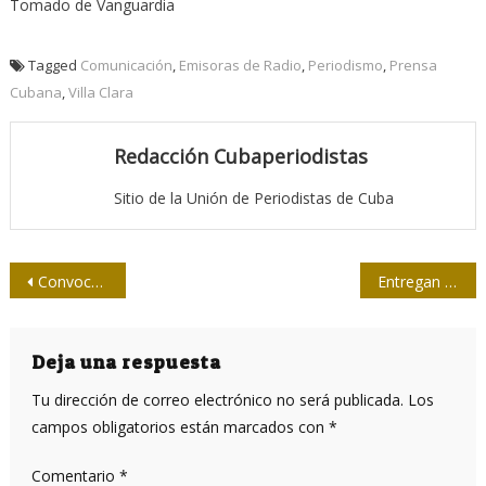
Tomado de Vanguardia
Tagged
Comunicación
,
Emisoras de Radio
,
Periodismo
,
Prensa
Cubana
,
Villa Clara
Redacción Cubaperiodistas
Sitio de la Unión de Periodistas de Cuba
Navegación
Convocan a concurso de periodismo de salud “Carlos J. Finlay”
Entregan Premios en Festival de Radio y Televisión 2017
de
entradas
Deja una respuesta
Tu dirección de correo electrónico no será publicada.
Los
campos obligatorios están marcados con
*
Comentario
*