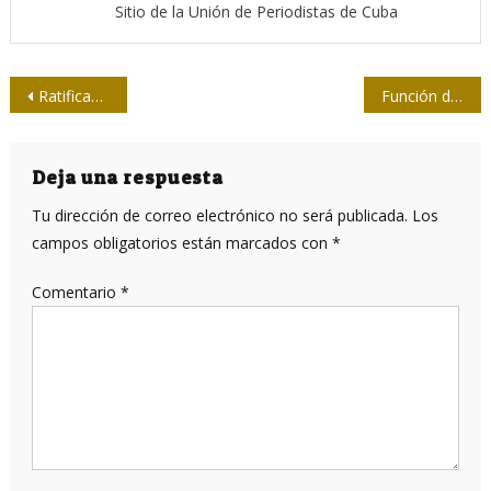
Sitio de la Unión de Periodistas de Cuba
Navegación
Ratifican periodistas al norte de Camagüey compromiso con la patria
Función de la crítica
de
entradas
Deja una respuesta
Tu dirección de correo electrónico no será publicada.
Los
campos obligatorios están marcados con
*
Comentario
*