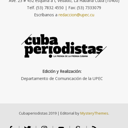
Ave. 23 # 452 esquina a I, Vedado, La Habana Cuba (10400)
Telf. (53) 7832 4550 | Fax: (53) 7333079
Escríbanos a
redaccion@upec.cu
Edición y Realización:
Departamento de Comunicación de la UPEC
Cubaperiodistas 2019
|
Editorial by
MysteryThemes
.