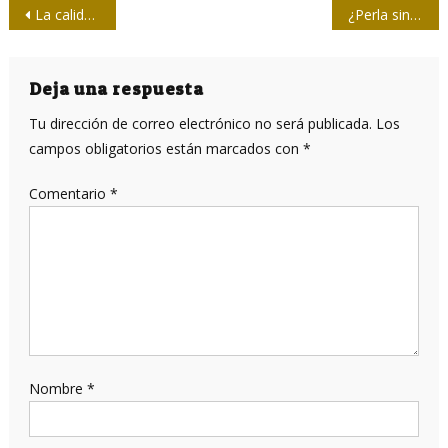
Navegación
La calidad profesional en la mirada de periodistas espirituanos
¿Perla sin Visión?
de
entradas
Deja una respuesta
Tu dirección de correo electrónico no será publicada.
Los
campos obligatorios están marcados con
*
Comentario
*
Nombre
*