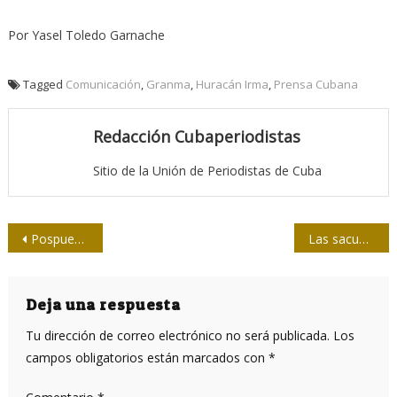
Por Yasel Toledo Garnache
Tagged
Comunicación
,
Granma
,
Huracán Irma
,
Prensa Cubana
Redacción Cubaperiodistas
Sitio de la Unión de Periodistas de Cuba
Navegación
Pospuesto Torneo Nacional de Softbol de la Prensa
Las sacudidas de Irma en las redes
de
entradas
Deja una respuesta
Tu dirección de correo electrónico no será publicada.
Los
campos obligatorios están marcados con
*