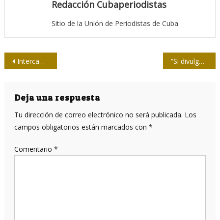
Redacción Cubaperiodistas
Sitio de la Unión de Periodistas de Cuba
Navegación
Intercambian periodistas Cienfuegueros con enviado especial a Telesur
“Si divulgas información clasificada, te encontraremos”, advierten a la prensa en EEUU
de
entradas
Deja una respuesta
Tu dirección de correo electrónico no será publicada.
Los
campos obligatorios están marcados con
*
Comentario
*