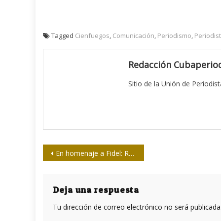
Tagged
Cienfuegos
,
Comunicación
,
Periodismo
,
Periodis
Redacción Cubaperiod
Sitio de la Unión de Periodis
Navegación
En homenaje a Fidel: Revista de la Biblioteca Nacional de Cuba José Martí
de
entradas
Deja una respuesta
Tu dirección de correo electrónico no será publicada