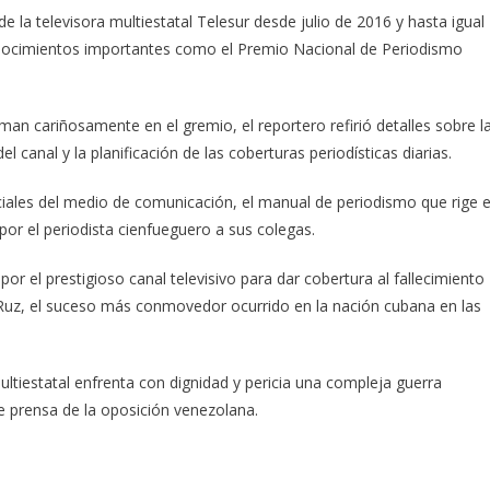
 la televisora multiestatal Telesur desde julio de 2016 y hasta igual
conocimientos importantes como el Premio Nacional de Periodismo
an cariñosamente en el gremio, el reportero refirió detalles sobre l
el canal y la planificación de las coberturas periodísticas diarias.
iales del medio de comunicación, el manual de periodismo que rige e
por el periodista cienfueguero a sus colegas.
por el prestigioso canal televisivo para dar cobertura al fallecimiento
ro Ruz, el suceso más conmovedor ocurrido en la nación cubana en las
tiestatal enfrenta con dignidad y pericia una compleja guerra
 prensa de la oposición venezolana.