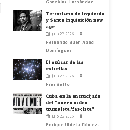
González Hernández
Terrorismo de izquierda
y Santa Inquisición new
age
julio 28, 2026
Fernando Buen Abad
Domínguez
El azúcar de las
estrellas
julio 28, 2026
Frei Betto
Cuba en la encrucijada
del “nuevo orden
a
trumpista/fascista”
julio 28, 2026
Enrique Ubieta Gómez.