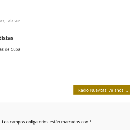
tas
,
TeleSur
istas
tas de Cuba
Radio Nuevitas: 78 años de magia, sonido y compromiso
.
Los campos obligatorios están marcados con
*