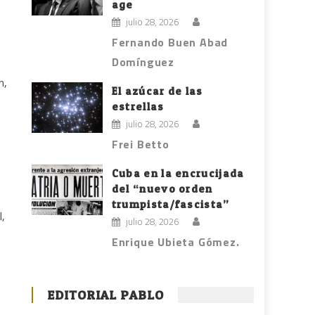
age
julio 28, 2026
Fernando Buen Abad
Domínguez
n,
El azúcar de las
estrellas
julio 28, 2026
Frei Betto
Cuba en la encrucijada
del “nuevo orden
trumpista/fascista”
l,
julio 28, 2026
Enrique Ubieta Gómez.
EDITORIAL PABLO