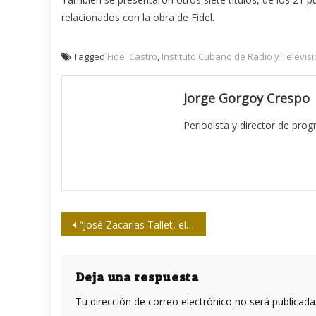
relacionados con la obra de Fidel.
Tagged
Fidel Castro
,
Instituto Cubano de Radio y Televisi
Jorge Gorgoy Crespo
Periodista y director de pro
Navegación
“José Zacarías Tallet, el cazador de Gazapos”
de
entradas
Deja una respuesta
Tu dirección de correo electrónico no será publicada