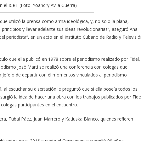
 en el ICRT (Foto: Yoandry Avila Guerra)
que utilizó la prensa como arma ideológica, y, no solo la plana,
s, principios y llevar adelante sus ideas revolucionarias”, aseguró Ana
el periodista”, en un acto en el Instituto Cubano de Radio y Televisió
culo que ella publicó en 1978 sobre el periodismo realizado por Fidel,
eriodismo José Martí se realizó una conferencia con colegas que
en Jefe o de departir con él momentos vinculados al periodismo
, al escuchar su disertación le preguntó que si ella poseía todos los
sí surgió la idea de hacer una obra con los trabajos publicados por Fide
 colegas participantes en el encuentro.
era, Tubal Páez, Juan Marrero y Katiuska Blanco, quienes refieren
 publicados en el 2016 cuando el Comandante cumplió 90 años,