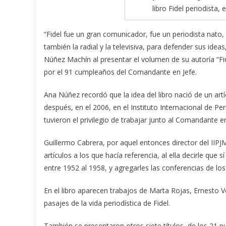
libro Fidel periodista,
“Fidel fue un gran comunicador, fue un periodista nato, 
también la radial y la televisiva, para defender sus idea
Núñez Machín al presentar el volumen de su autoría “Fid
por el 91 cumpleaños del Comandante en Jefe.
Ana Núñez recordó que la idea del libro nació de un artí
después, en el 2006, en el Instituto Internacional de P
tuvieron el privilegio de trabajar junto al Comandante 
Guillermo Cabrera, por aquel entonces director del IIPJM
artículos a los que hacía referencia, al ella decirle que 
entre 1952 al 1958, y agregarles las conferencias de los
En el libro aparecen trabajos de Marta Rojas, Ernesto V
pasajes de la vida periodística de Fidel.
También se presentaron otros siete títulos, de los 21