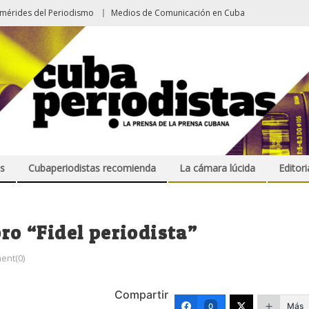
emérides del Periodismo
Medios de Comunicación en Cuba
s
Cubaperiodistas recomienda
La cámara lúcida
Editori
bro “Fidel periodista”
ent(0)
Compartir
Más
0