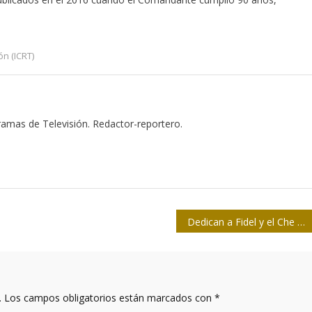
ón (ICRT)
gramas de Televisión. Redactor-reportero.
Dedican a Fidel y el Che premios de Concurso periodístico en Holguín
.
Los campos obligatorios están marcados con
*