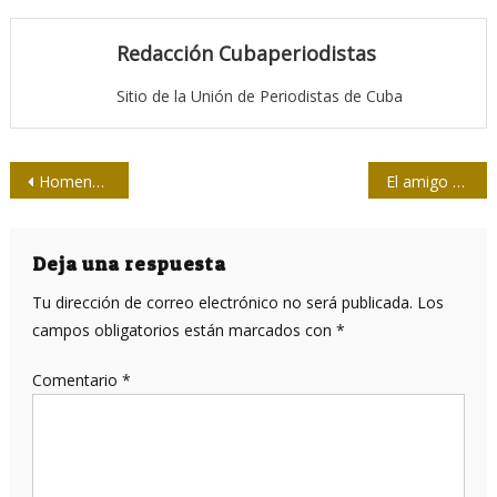
Redacción Cubaperiodistas
Sitio de la Unión de Periodistas de Cuba
Navegación
Homenaje de Raúl Castro a Martí y a Fidel
El amigo Moltó
de
entradas
Deja una respuesta
Tu dirección de correo electrónico no será publicada.
Los
campos obligatorios están marcados con
*
Comentario
*