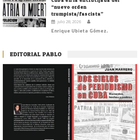
Cuba en la encrucijada del
“nuevo orden
trumpista/fascista”
julio 28, 2026
Enrique Ubieta Gómez.
EDITORIAL PABLO