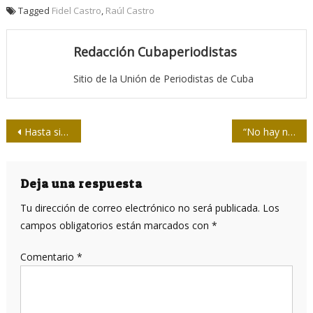
Tagged
Fidel Castro
,
Raúl Castro
Redacción Cubaperiodistas
Sitio de la Unión de Periodistas de Cuba
Navegación
Hasta siempre Moltó
“No hay nada más cercano al médico, al maestro, que el periodismo”
de
entradas
Deja una respuesta
Tu dirección de correo electrónico no será publicada.
Los
campos obligatorios están marcados con
*
Comentario
*