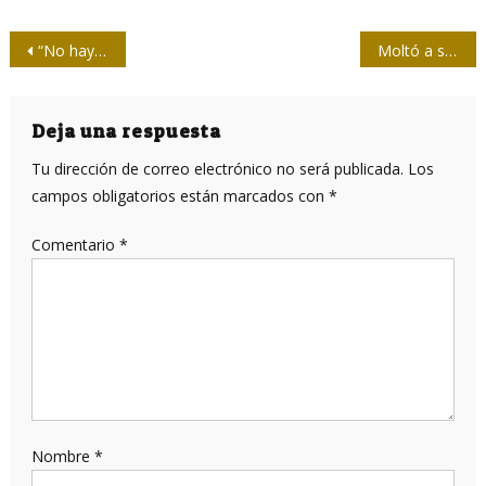
Navegación
“No hay nada más cercano al médico, al maestro, que el periodismo”
Moltó a su paso lo besaba todo
de
entradas
Deja una respuesta
Tu dirección de correo electrónico no será publicada.
Los
campos obligatorios están marcados con
*
Comentario
*
Nombre
*