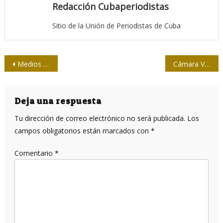
Redacción Cubaperiodistas
Sitio de la Unión de Periodistas de Cuba
Navegación
Medios españoles arremeten contra la constituyente venezolana
Cámara Viva en manos de cinco profesionales de Islavisión
de
entradas
Deja una respuesta
Tu dirección de correo electrónico no será publicada.
Los
campos obligatorios están marcados con
*
Comentario
*