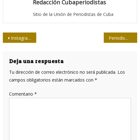
Redacción Cubaperiodistas
Sitio de la Unión de Periodistas de Cuba
Navegación
Instagram es la red social más dañina que existe psicológicamente
Periodismo y actualización económica
de
entradas
Deja una respuesta
Tu dirección de correo electrónico no será publicada.
Los
campos obligatorios están marcados con
*
Comentario
*