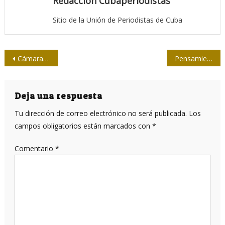
Redacción Cubaperiodistas
Sitio de la Unión de Periodistas de Cuba
Navegación
Cámara Viva en manos de cinco profesionales de Islavisión
Pensamiento de avanzada: Herramientas para el crecimiento profesional
de
entradas
Deja una respuesta
Tu dirección de correo electrónico no será publicada.
Los
campos obligatorios están marcados con
*
Comentario
*