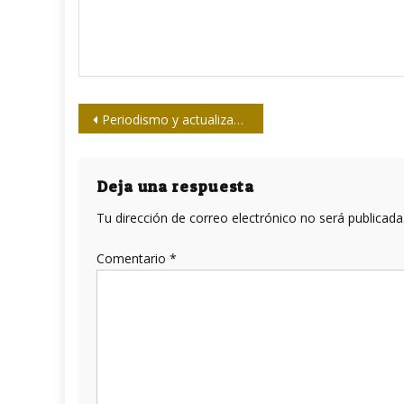
Navegación
Periodismo y actualización económica
de
entradas
Deja una respuesta
Tu dirección de correo electrónico no será publicada
Comentario
*