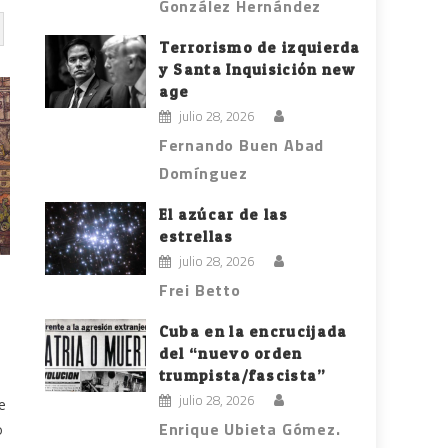
González Hernández
Terrorismo de izquierda
y Santa Inquisición new
age
julio 28, 2026
Fernando Buen Abad
Domínguez
El azúcar de las
estrellas
julio 28, 2026
Frei Betto
Cuba en la encrucijada
del “nuevo orden
trumpista/fascista”
julio 28, 2026
e
Enrique Ubieta Gómez.
o