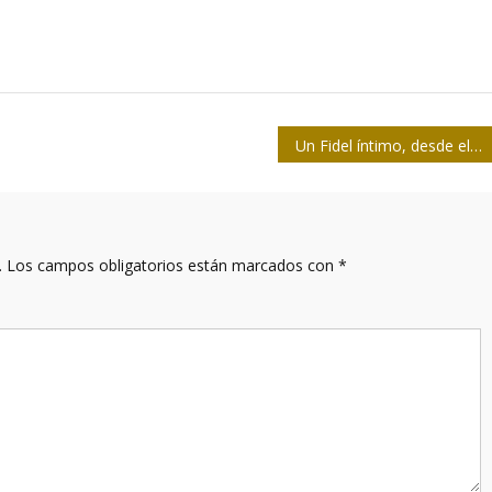
Un Fidel íntimo, desde el lente
.
Los campos obligatorios están marcados con
*