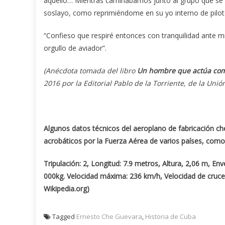
aquello… Mientras caminábamos junto al grupo que se n
soslayo, como reprimiéndome en su yo interno de piloto 
“Confieso que respiré entonces con tranquilidad ante 
orgullo de aviador”.
(Anécdota tomada del libro
Un hombre que actúa co
2016 por la Editorial Pablo de la Torriente, de la Unió
Algunos datos técnicos del aeroplano de fabricación che
acrobáticos por la Fuerza Aérea de varios países, com
Tripulación: 2, Longitud: 7.9 metros, Altura, 2,06 m, 
000kg. Velocidad máxima: 236 km/h, Velocidad de cruc
Wikipedia.org)
Tagged
Ernesto Che Guevara
,
Historia de Cuba