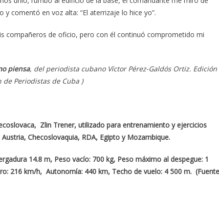
os unió, rumbo al edificio de la base, el comandante me miró de
y comentó en voz alta: “El aterrizaje lo hice yo”.
mis compañeros de oficio, pero con él continuó comprometido mi
mo piensa
, del periodista cubano Víctor Pérez-Galdós Ortiz. Edición
n de Periodistas de Cuba )
coslovaca, Zlin Trener, utilizado para entrenamiento y ejercicios
o Austria, Checoslovaquia, RDA, Egipto y Mozambique.
Envergadura 14.8 m, Peso vacío: 700 kg, Peso máximo al despegue: 1
ero: 216 km/h, Autonomía: 440 km, Techo de vuelo: 4 500 m. (Fuente