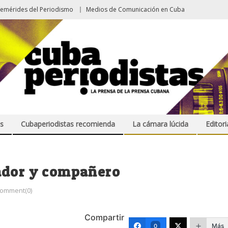
femérides del Periodismo
Medios de Comunicación en Cuba
s
Cubaperiodistas recomienda
La cámara lúcida
Editori
ador y compañero
omment(0)
Compartir
Más
0