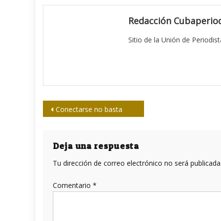
Redacción Cubaperiod
Sitio de la Unión de Periodis
Navegación
Conectarse no basta
de
entradas
Deja una respuesta
Tu dirección de correo electrónico no será publicada
Comentario
*