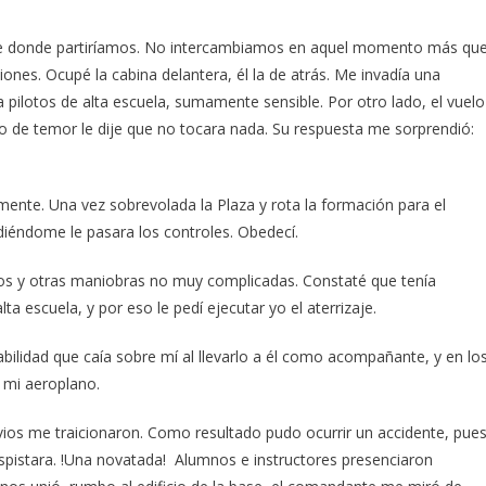
de donde partiríamos. No intercambiamos en aquel momento más qu
ones. Ocupé la cabina delantera, él la de atrás. Me invadía una
 pilotos de alta escuela, sumamente sensible. Por otro lado, el vuelo
co de temor le dije que no tocara nada. Su respuesta me sorprendió:
ente. Una vez sobrevolada la Plaza y rota la formación para el
idiéndome le pasara los controles. Obedecí.
nsos y otras maniobras no muy complicadas. Constaté que tenía
ta escuela, y por eso le pedí ejecutar yo el aterrizaje.
bilidad que caía sobre mí al llevarlo a él como acompañante, y en lo
 mi aeroplano.
ios me traicionaron. Como resultado pudo ocurrir un accidente, pue
despistara. !Una novatada! Alumnos e instructores presenciaron