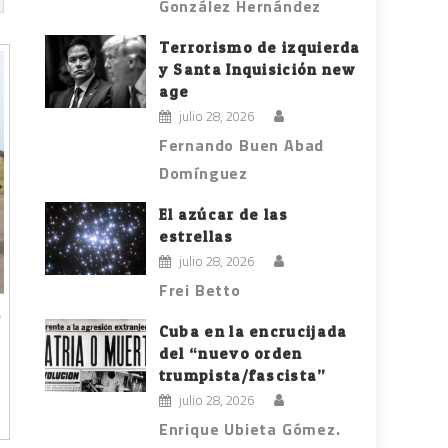
González Hernández
Terrorismo de izquierda
y Santa Inquisición new
age
julio 28, 2026
Fernando Buen Abad
Domínguez
El azúcar de las
estrellas
julio 28, 2026
Frei Betto
Cuba en la encrucijada
del “nuevo orden
trumpista/fascista”
julio 28, 2026
Enrique Ubieta Gómez.