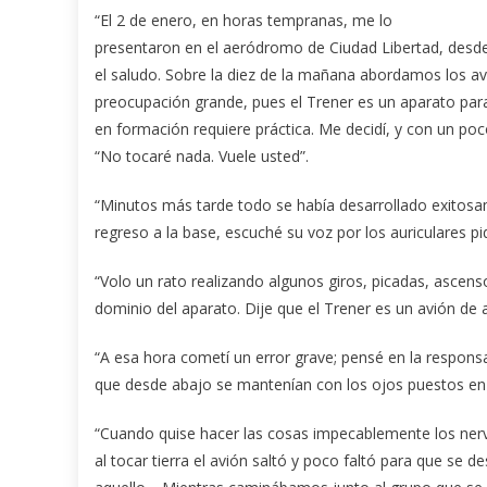
“El 2 de enero, en horas tempranas, me lo
presentaron en el aeródromo de Ciudad Libertad, des
el saludo. Sobre la diez de la mañana abordamos los avi
preocupación grande, pues el Trener es un aparato para
en formación requiere práctica. Me decidí, y con un po
“No tocaré nada. Vuele usted”.
“Minutos más tarde todo se había desarrollado exitosam
regreso a la base, escuché su voz por los auriculares p
“Volo un rato realizando algunos giros, picadas, asce
dominio del aparato. Dije que el Trener es un avión de al
“A esa hora cometí un error grave; pensé en la responsa
que desde abajo se mantenían con los ojos puestos en
“Cuando quise hacer las cosas impecablemente los nerv
al tocar tierra el avión saltó y poco faltó para que se 