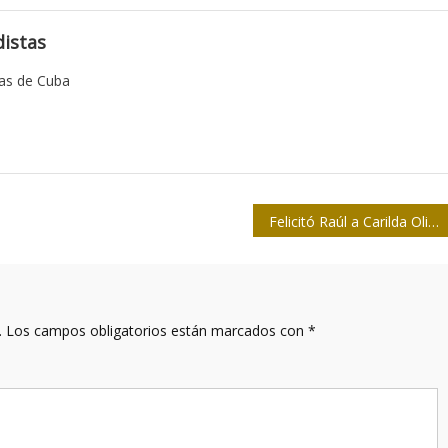
istas
tas de Cuba
Felicitó Raúl a Carilda Oliver por sus 95 años
.
Los campos obligatorios están marcados con
*