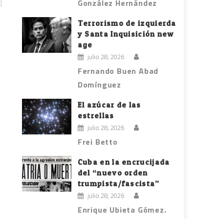
González Hernández
Terrorismo de izquierda
y Santa Inquisición new
age
julio 28, 2026
Fernando Buen Abad
Domínguez
El azúcar de las
estrellas
julio 28, 2026
Frei Betto
Cuba en la encrucijada
del “nuevo orden
trumpista/fascista”
julio 28, 2026
Enrique Ubieta Gómez.