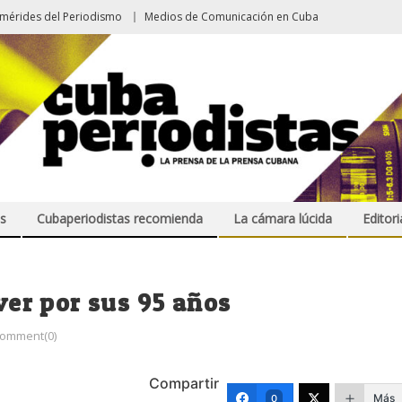
emérides del Periodismo
Medios de Comunicación en Cuba
s
Cubaperiodistas recomienda
La cámara lúcida
Editori
iver por sus 95 años
omment(0)
Compartir
Más
0