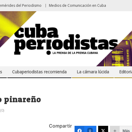
emérides del Periodismo
Medios de Comunicación en Cuba
s
Cubaperiodistas recomienda
La cámara lúcida
Editori
lo pinareño
0)
Compartir
Más
0