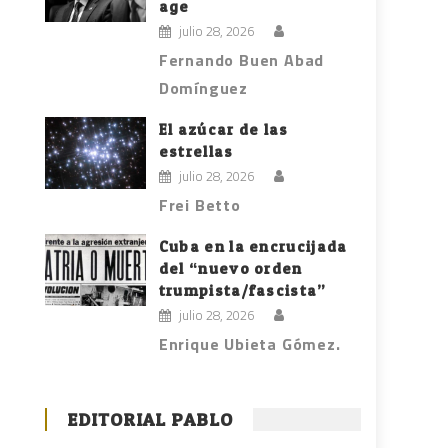
age
julio 28, 2026
Fernando Buen Abad
Domínguez
El azúcar de las
estrellas
julio 28, 2026
Frei Betto
Cuba en la encrucijada
del “nuevo orden
trumpista/fascista”
julio 28, 2026
Enrique Ubieta Gómez.
EDITORIAL PABLO