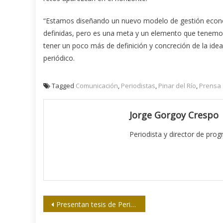
“Estamos diseñando un nuevo modelo de gestión econó
definidas, pero es una meta y un elemento que tenemo
tener un poco más de definición y concreción de la ide
periódico.
Tagged
Comunicación
,
Periodistas
,
Pinar del Río
,
Prensa
Jorge Gorgoy Crespo
Periodista y director de pro
Navegación
Presentan tesis de Periodismo en Las Tunas