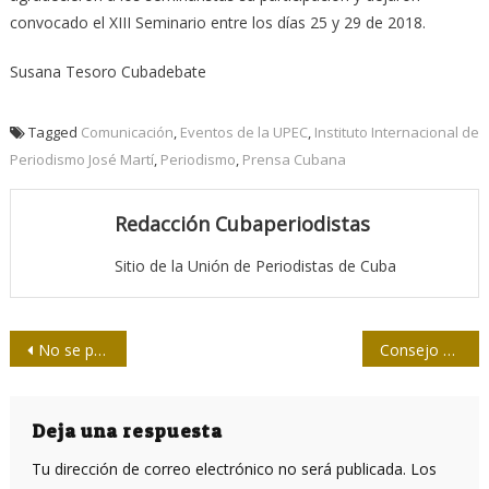
convocado el XIII Seminario entre los días 25 y 29 de 2018.
Susana Tesoro Cubadebate
Tagged
Comunicación
,
Eventos de la UPEC
,
Instituto Internacional de
Periodismo José Martí
,
Periodismo
,
Prensa Cubana
Redacción Cubaperiodistas
Sitio de la Unión de Periodistas de Cuba
Navegación
No se puede desarrollar la conciencia si no hay comunicación
Consejo de Ministros analiza marcha de la economía y otros importantes temas
de
entradas
Deja una respuesta
Tu dirección de correo electrónico no será publicada.
Los