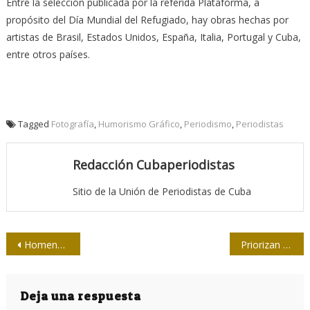
Entre la selección publicada por la referida Plataforma, a
propósito del Día Mundial del Refugiado, hay obras hechas por
artistas de Brasil, Estados Unidos, España, Italia, Portugal y Cuba,
entre otros países.
Tagged
Fotografía
,
Humorismo Gráfico
,
Periodismo
,
Periodistas
Redacción Cubaperiodistas
Sitio de la Unión de Periodistas de Cuba
Navegación
Homenaje a Guillermo Cabrera en todo el país
Priorizan en Canadá formación de periodistas con raíces indígenas
de
entradas
Deja una respuesta